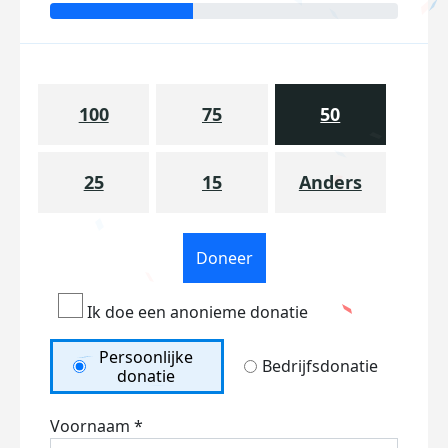
100
75
50
25
15
Anders
Doneer
Ik doe een anonieme donatie
Persoonlijke
Bedrijfsdonatie
donatie
Voornaam *