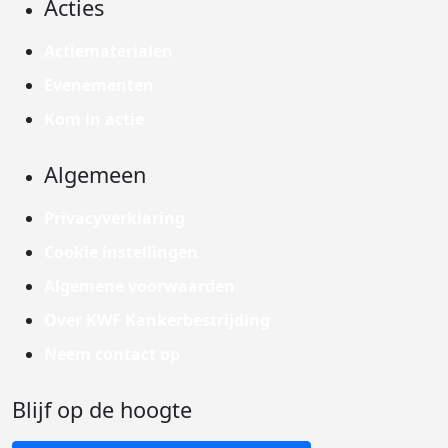
Acties
Actiematerialen
Evenementen
Kom in actie
Algemeen
Privacyverklaring
Cookie instellingen
Algemene voorwaarden
Over KWF Kankerbestrijding
Neem contact op
Blijf op de hoogte