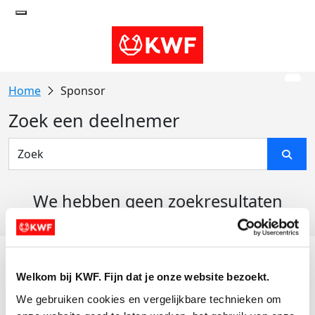
Sponsor
Zoek een deelnemer
We hebben geen zoekresultaten
gevonden
Acties
Welkom bij KWF. Fijn dat je onze website bezoekt.
Actiematerialen
We gebruiken cookies en vergelijkbare technieken om 
Evenementen