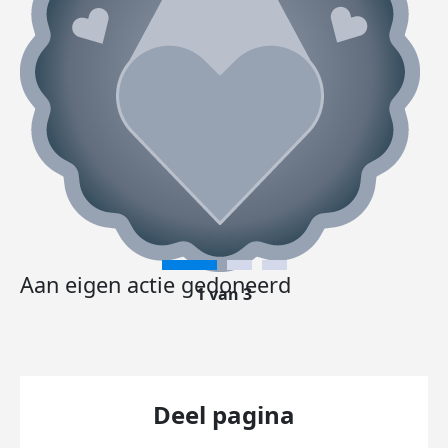
Aan eigen actie gedoneerd
1 van 3
Deel pagina