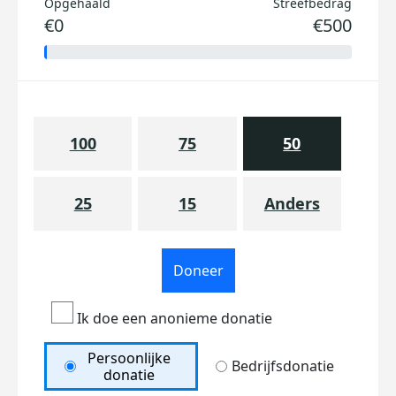
Opgehaald
Streefbedrag
€0
€500
100
75
50
25
15
Anders
Doneer
Ik doe een anonieme donatie
Persoonlijke
Bedrijfsdonatie
donatie