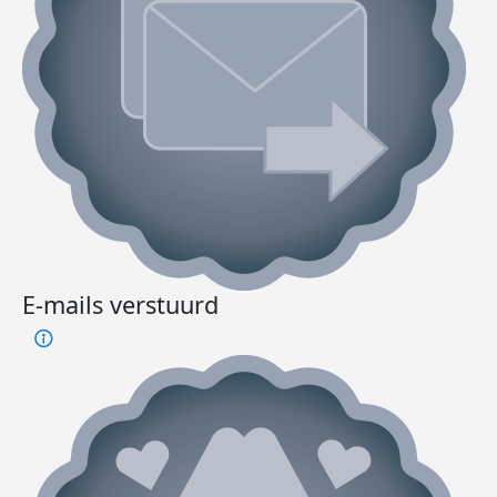
E-mails verstuurd