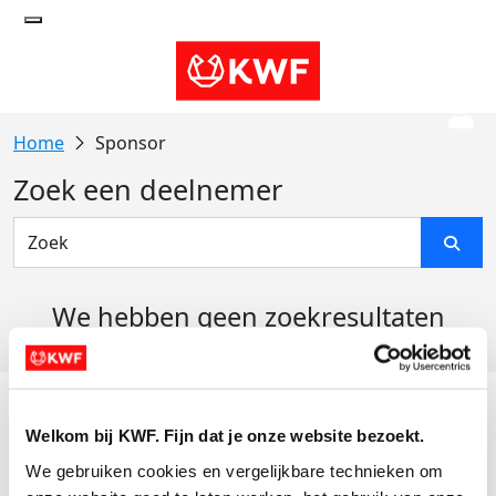
Sponsor
Zoek een deelnemer
We hebben geen zoekresultaten
gevonden
Acties
Welkom bij KWF. Fijn dat je onze website bezoekt.
Actiematerialen
We gebruiken cookies en vergelijkbare technieken om 
Evenementen