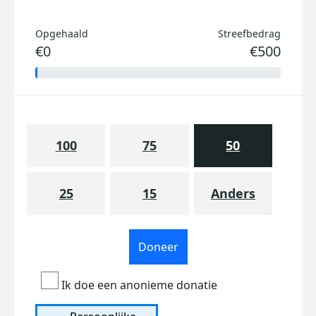
Opgehaald
Streefbedrag
€0
€500
100
75
50
25
15
Anders
Doneer
Ik doe een anonieme donatie