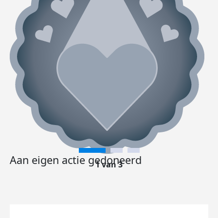
Aan eigen actie gedoneerd
1 van 3