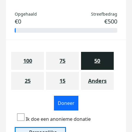
Opgehaald
Streefbedrag
€0
€500
100
75
50
25
15
Anders
Doneer
Ik doe een anonieme donatie