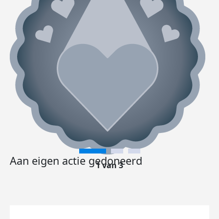
Aan eigen actie gedoneerd
1 van 3