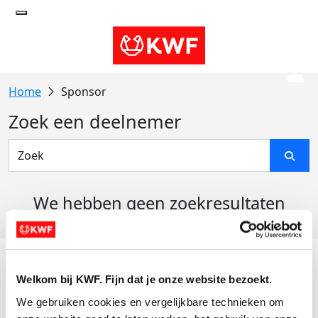
Sponsor
Zoek een deelnemer
We hebben geen zoekresultaten
gevonden
Acties
Welkom bij KWF. Fijn dat je onze website bezoekt.
Actiematerialen
We gebruiken cookies en vergelijkbare technieken om 
Evenementen