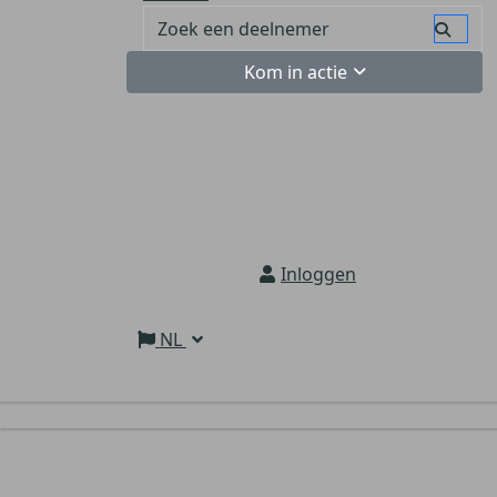
Kom in actie
Inloggen
NL