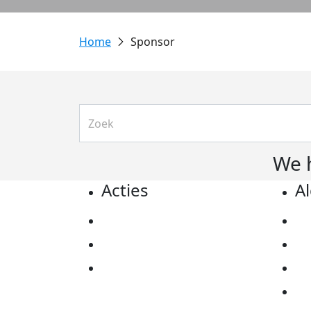
Sponsor
We 
Acties
A
Actiematerialen
Pr
Evenementen
Co
Kom in actie
Al
Ov