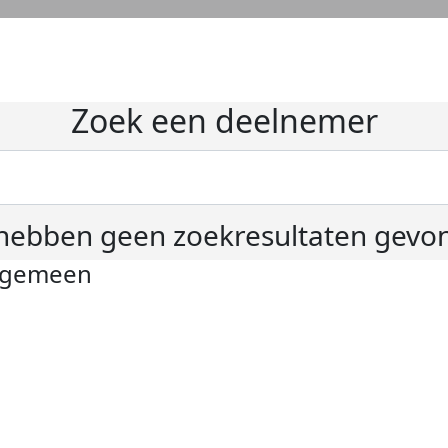
Zoek een deelnemer
hebben geen zoekresultaten gevo
lgemeen
ivacyverklaring
okie instellingen
gemene voorwaarden
er KWF Kankerbestrijding