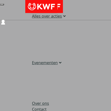
Alles over acties
Login
Evenementen
Over ons
Contact