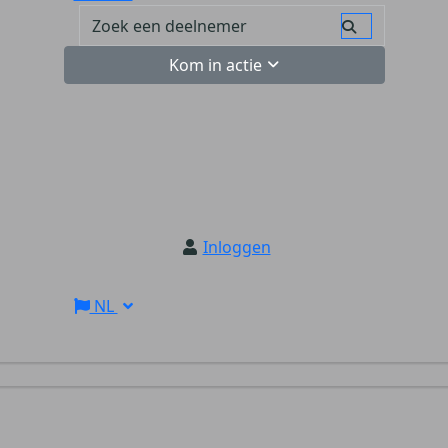
Kom in actie
Inloggen
NL