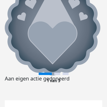
Aan eigen actie gedoneerd
1 van 3