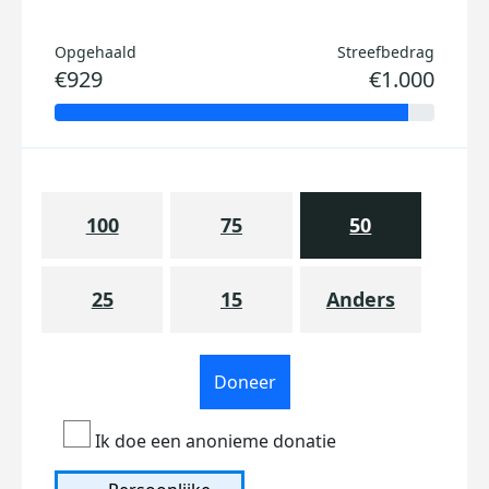
Opgehaald
Streefbedrag
€929
€1.000
100
75
50
25
15
Anders
Doneer
Ik doe een anonieme donatie