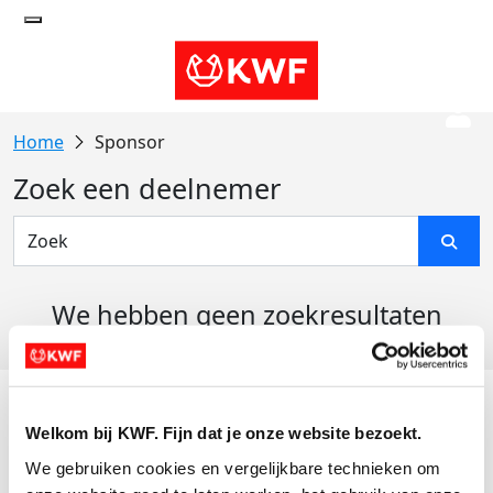
Sponsor
Zoek een deelnemer
We hebben geen zoekresultaten
gevonden
Acties
Welkom bij KWF. Fijn dat je onze website bezoekt.
Actiematerialen
We gebruiken cookies en vergelijkbare technieken om 
Evenementen