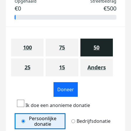
Opgehaald
Streefbedrag
€0
€500
100
75
50
25
15
Anders
Doneer
Ik doe een anonieme donatie
Persoonlijke
Bedrijfsdonatie
donatie