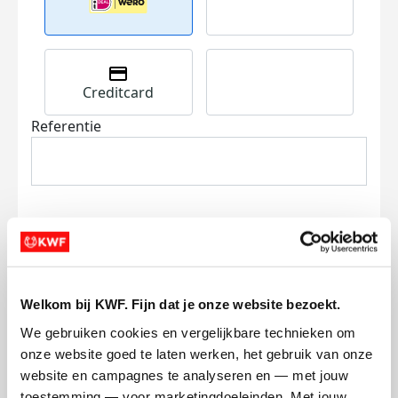
Creditcard
Referentie
Ik wil bijdragen aan de transactiekosten
Welkom bij KWF. Fijn dat je onze website bezoekt.
en betaal €0.75 extra.
We gebruiken cookies en vergelijkbare technieken om 
Doneer nu
onze website goed te laten werken, het gebruik van onze 
website en campagnes te analyseren en — met jouw 
toestemming — voor marketingdoeleinden. Met jouw 