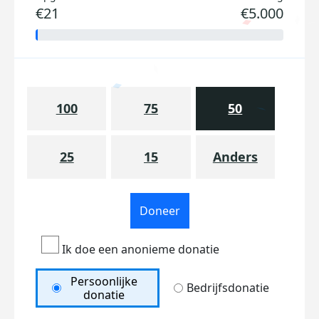
€21
€5.000
100
75
50
25
15
Anders
Doneer
Ik doe een anonieme donatie
Persoonlijke
Bedrijfsdonatie
donatie