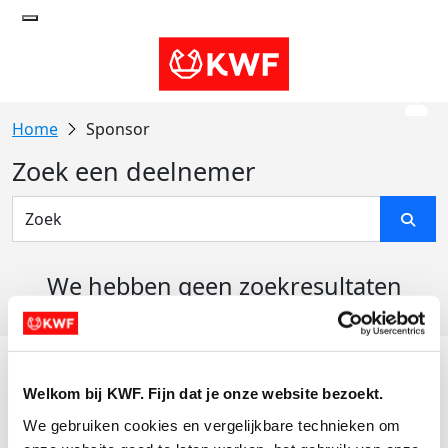
Sponsor
Zoek een deelnemer
We hebben geen zoekresultaten
gevonden
Acties
Welkom bij KWF. Fijn dat je onze website bezoekt.
Actiematerialen
We gebruiken cookies en vergelijkbare technieken om 
Evenementen