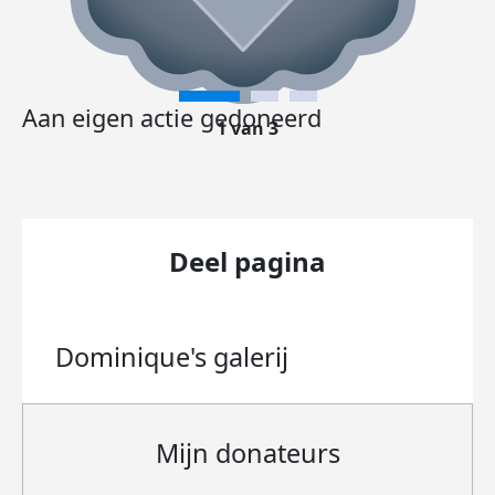
Aan eigen actie gedoneerd
1 van 3
Deel pagina
Dominique's
galerij
Mijn donateurs