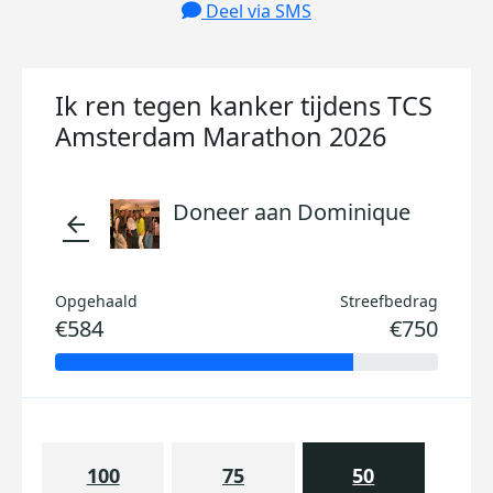
Deel via SMS
Ik ren tegen kanker tijdens TCS
Amsterdam Marathon 2026
Doneer aan Dominique
arrow_back
Opgehaald
Streefbedrag
€584
€750
100
75
50