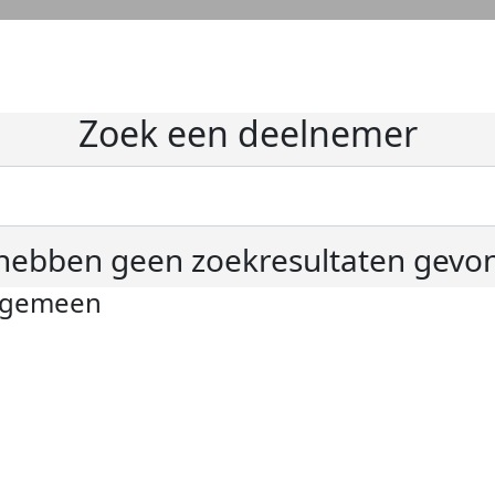
Zoek een deelnemer
hebben geen zoekresultaten gevo
lgemeen
ivacyverklaring
okie instellingen
gemene voorwaarden
er KWF Kankerbestrijding