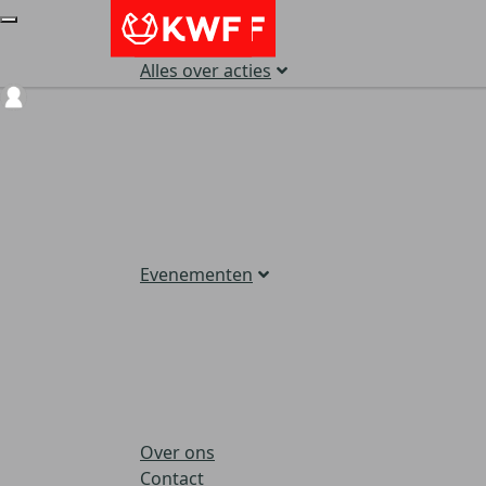
Alles over acties
Login
Evenementen
Over ons
Contact