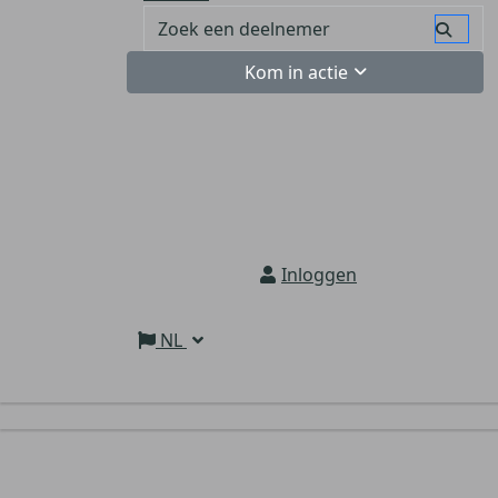
Kom in actie
Inloggen
NL