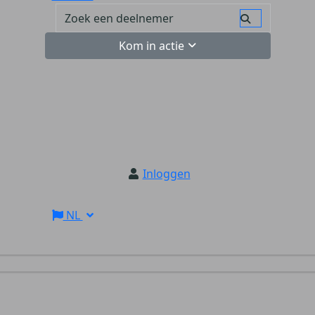
Kom in actie
Inloggen
NL