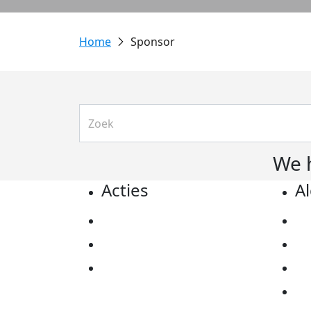
Sponsor
We 
Acties
A
Actiematerialen
Pr
Evenementen
Co
Kom in actie
Al
Ov