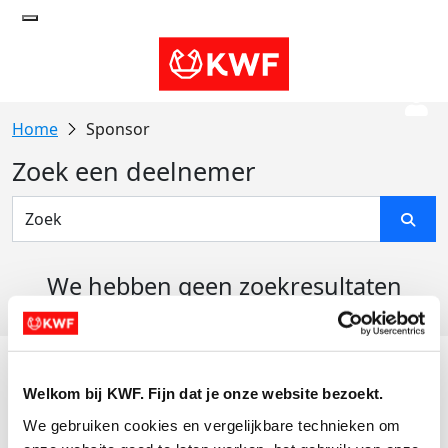
Sponsor
Zoek een deelnemer
We hebben geen zoekresultaten
gevonden
Acties
Welkom bij KWF. Fijn dat je onze website bezoekt.
Actiematerialen
We gebruiken cookies en vergelijkbare technieken om 
Evenementen