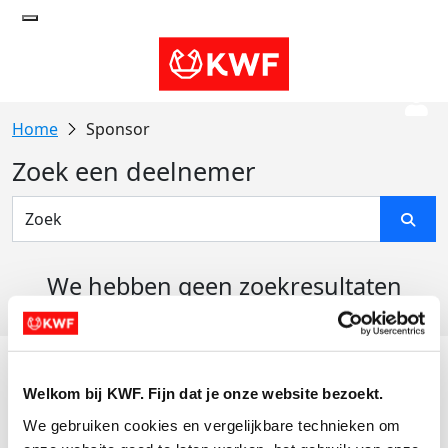
Sponsor
Zoek een deelnemer
We hebben geen zoekresultaten
gevonden
Acties
Welkom bij KWF. Fijn dat je onze website bezoekt.
Actiematerialen
We gebruiken cookies en vergelijkbare technieken om 
Evenementen