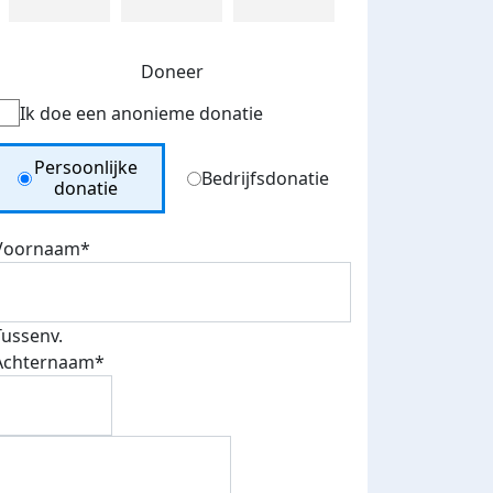
Doneer
Ik doe een anonieme donatie
Donation Type
Persoonlijke
Bedrijfsdonatie
donatie
Voornaam*
Tussenv.
Achternaam*