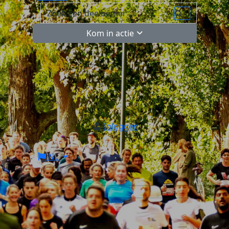
Kom in actie
Inloggen
NL