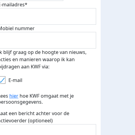
E-mailadres*
500 euro aan donaties ontvang
Mobiel nummer
E-mails verstuurd
 speciale KWF t-shirt!
Ik blijf graag op de hoogte van nieuws,
acties en manieren waarop ik kan
bijdragen aan KWF via:
E-mail
Lees
hier
hoe KWF omgaat met je
persoonsgegevens.
Laat een bericht achter voor de
actievoerder (optioneel)