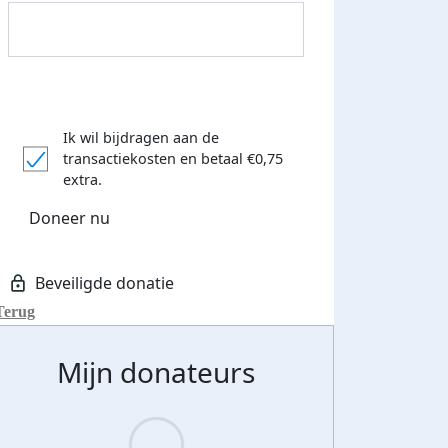
Ik wil bijdragen aan de
transactiekosten
en betaal €0,75
extra.
Donateurs bedankt
Doneer nu
Terug
Mijn donateurs