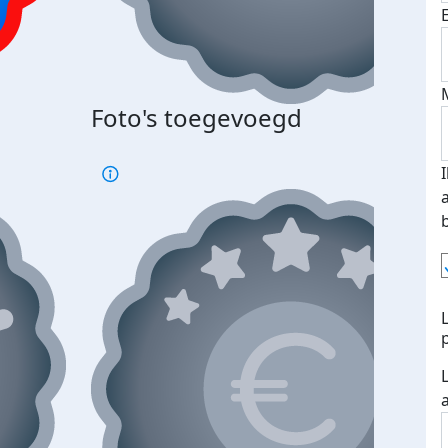
Bij 
Foto's toegevoegd
je je