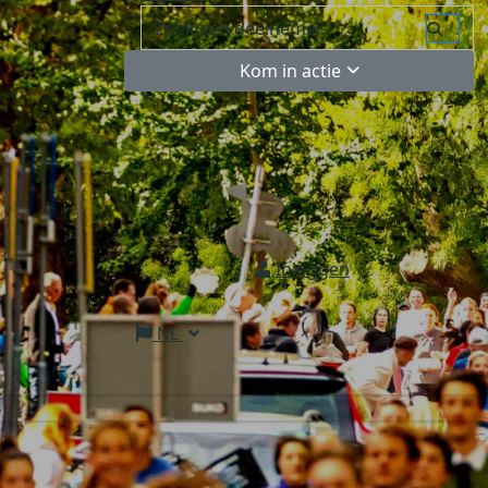
Kom in actie
Inloggen
NL