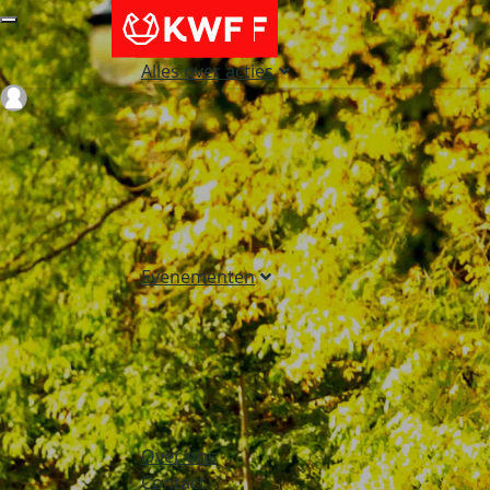
Alles over acties
Login
Evenementen
Over ons
Contact