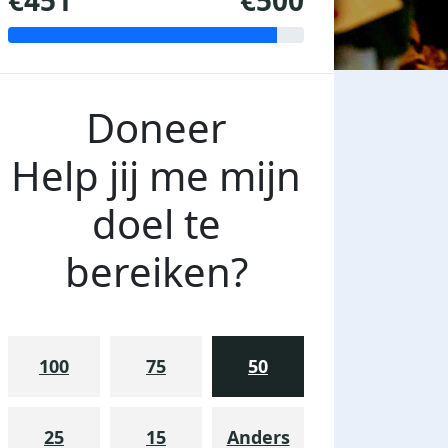
€451
€500
Doneer
Help jij me mijn
doel te
bereiken?
100
75
50
25
15
Anders