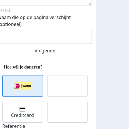
0/150
Naam die op de pagina verschijnt
(optioneel)
Streefbedrag verhoogd
Volgende
Creditcard
Referentie