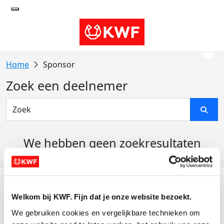
Sponsor
Zoek een deelnemer
We hebben geen zoekresultaten
gevonden
Acties
Welkom bij KWF. Fijn dat je onze website bezoekt.
Actiematerialen
We gebruiken cookies en vergelijkbare technieken om 
Evenementen