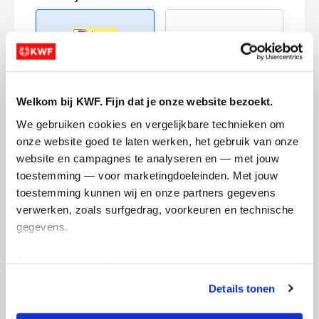
Welkom bij KWF. Fijn dat je onze website bezoekt.
Creditcard
We gebruiken cookies en vergelijkbare technieken om 
Referentie
onze website goed te laten werken, het gebruik van onze 
website en campagnes te analyseren en — met jouw 
toestemming — voor marketingdoeleinden. Met jouw 
toestemming kunnen wij en onze partners gegevens 
verwerken, zoals surfgedrag, voorkeuren en technische 
gegevens.
Deze gegevens helpen ons om campagnes te meten, 
Ik wil bijdragen aan de transactiekosten
prestaties te verbeteren en relevante KWF-content te 
en betaal €0.75 extra.
Details tonen
tonen. Je kunt je toestemming op elk moment wijzigen of 
Doneer nu
intrekken via Cookie instellingen onderaan de pagina. De 