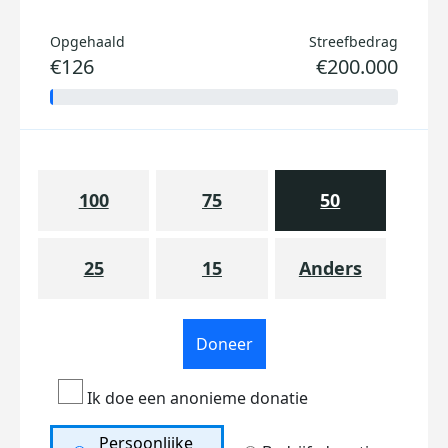
Opgehaald
Streefbedrag
€126
€200.000
100
75
50
25
15
Anders
Doneer
Ik doe een anonieme donatie
Persoonlijke