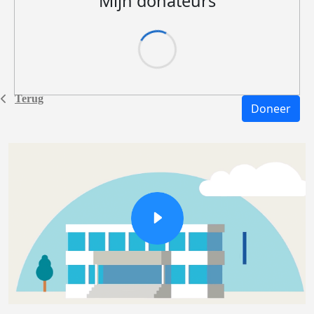
Mijn donateurs
Terug
Doneer