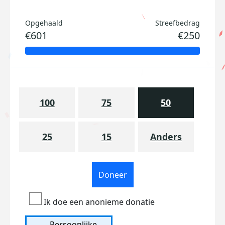
Opgehaald
Streefbedrag
€601
€250
100
75
50
25
15
Anders
Doneer
Ik doe een anonieme donatie
Persoonlijke