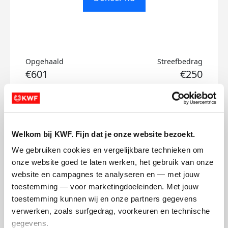
Opgehaald
Streefbedrag
€601
€250
Doneer
Word lid van ons team
Welkom bij KWF. Fijn dat je onze website bezoekt.
Mijn updates
We gebruiken cookies en vergelijkbare technieken om 
onze website goed te laten werken, het gebruik van onze 
website en campagnes te analyseren en — met jouw 
toestemming — voor marketingdoeleinden. Met jouw 
toestemming kunnen wij en onze partners gegevens 
Dorine, spinnen voor KWF
Dor
verwerken, zoals surfgedrag, voorkeuren en technische 
gegevens.
dinsdag 8 april 2025
dinsd