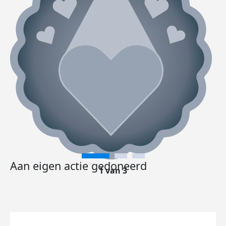
Aan eigen actie gedoneerd
1 van 3