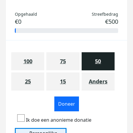
Opgehaald
Streefbedrag
€0
€500
100
75
50
25
15
Anders
Doneer
Ik doe een anonieme donatie