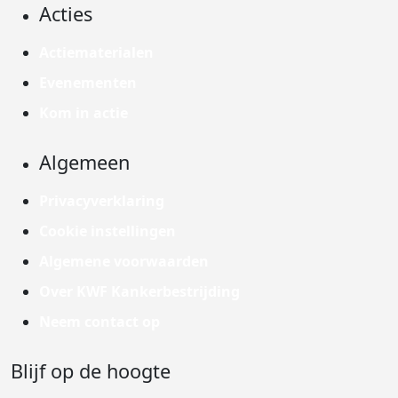
Acties
Actiematerialen
Evenementen
Kom in actie
Algemeen
Privacyverklaring
Cookie instellingen
Algemene voorwaarden
Over KWF Kankerbestrijding
Neem contact op
Blijf op de hoogte