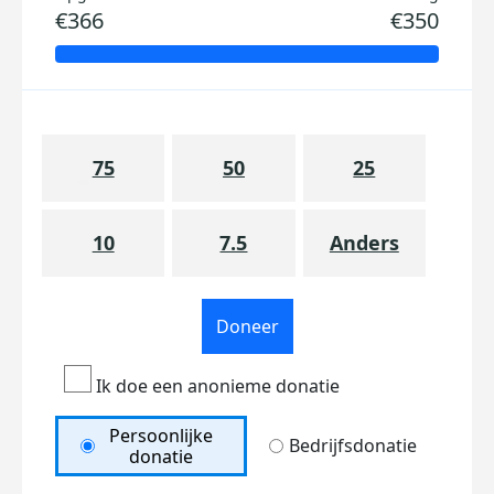
€366
€350
75
50
25
10
7.5
Anders
Doneer
Ik doe een anonieme donatie
Persoonlijke
Bedrijfsdonatie
donatie