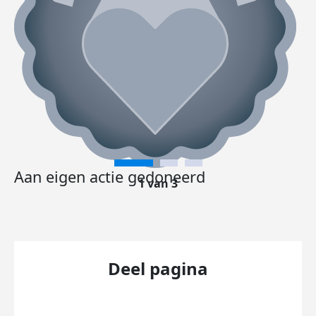
Aan eigen actie gedoneerd
1 van 3
Deel pagina