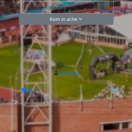
Kom in actie
Inloggen
NL