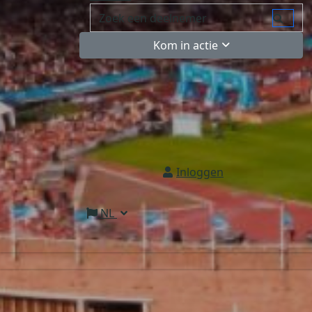
Kom in actie
Inloggen
NL