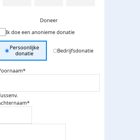
Doneer
Ik doe een anonieme donatie
Donation Type
Persoonlijke
Bedrijfsdonatie
donatie
Voornaam*
Tussenv.
Achternaam*