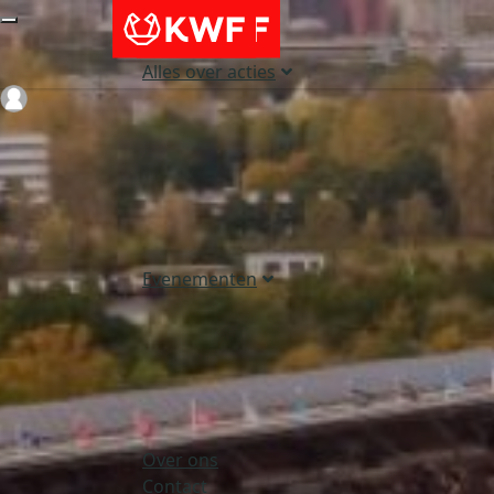
Alles over acties
Login
Evenementen
Over ons
Contact