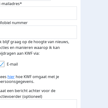
E-mailadres*
Mobiel nummer
Ik blijf graag op de hoogte van nieuws,
acties en manieren waarop ik kan
bijdragen aan KWF via:
E-mail
Lees
hier
hoe KWF omgaat met je
persoonsgegevens.
Laat een bericht achter voor de
actievoerder (optioneel)