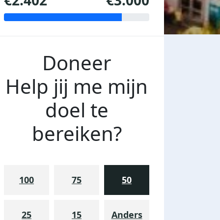
€2.402
€3.000
Doneer
Help jij me mijn
doel te
bereiken?
100
75
50
25
15
Anders