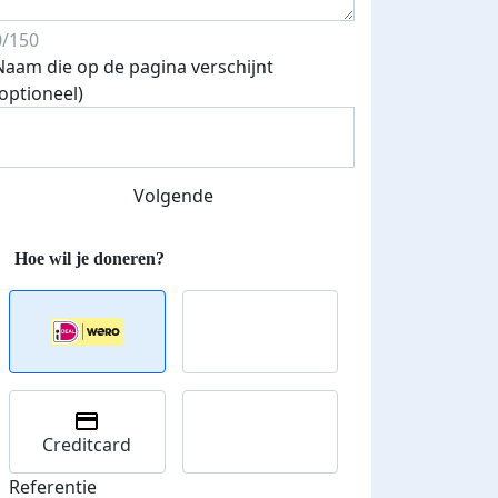
0/150
Naam die op de pagina verschijnt
(optioneel)
Volgende
 euro opgehaald: t-shirt
E-mails verstuurd
Creditcard
iend
Referentie