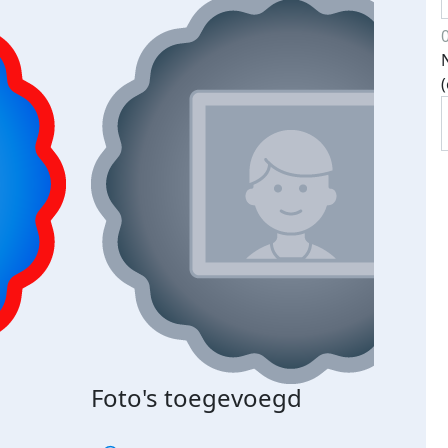
Foto's toegevoegd
€500
verd