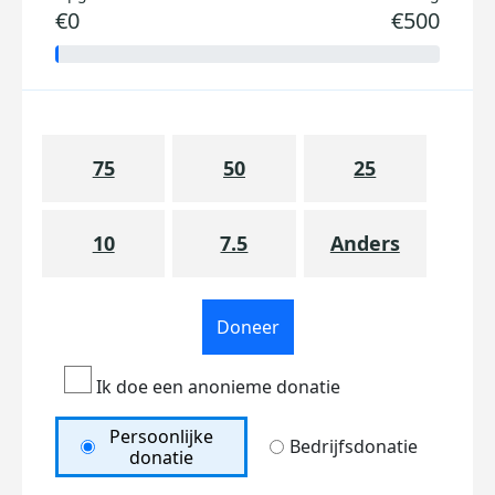
€0
€500
75
50
25
10
7.5
Anders
Doneer
Ik doe een anonieme donatie
Persoonlijke
Bedrijfsdonatie
donatie