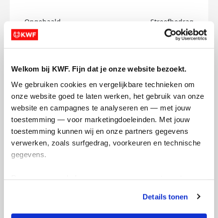
Opgehaald
Streefbedrag
€0
€500
Doneer
Welkom bij KWF. Fijn dat je onze website bezoekt.
We gebruiken cookies en vergelijkbare technieken om 
Douwe's badges
onze website goed te laten werken, het gebruik van onze 
website en campagnes te analyseren en — met jouw 
toestemming — voor marketingdoeleinden. Met jouw 
toestemming kunnen wij en onze partners gegevens 
verwerken, zoals surfgedrag, voorkeuren en technische 
gegevens.
Deze gegevens helpen ons om campagnes te meten, 
prestaties te verbeteren en relevante KWF-content te 
Details tonen
tonen. Je kunt je toestemming op elk moment wijzigen of 
intrekken via Cookie instellingen onderaan de pagina. De 