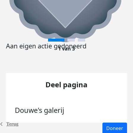
Aan eigen actie gedoneerd
1 van 3
Deel pagina
Douwe's
galerij
Terug
Doneer