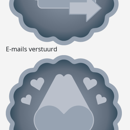
E-mails verstuurd