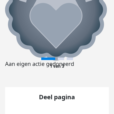
Aan eigen actie gedoneerd
1 van 3
Deel pagina