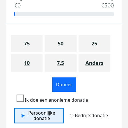
€0
€500
75
50
25
10
7.5
Anders
Doneer
Ik doe een anonieme donatie
Persoonlijke
Bedrijfsdonatie
donatie