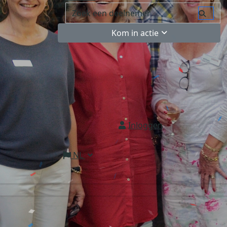
Kom in actie
Inloggen
NL