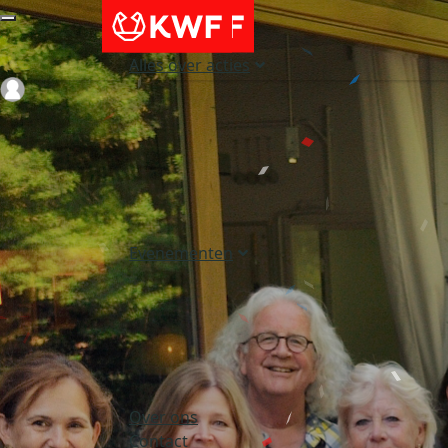
Alles over acties
Login
Evenementen
Over ons
Contact