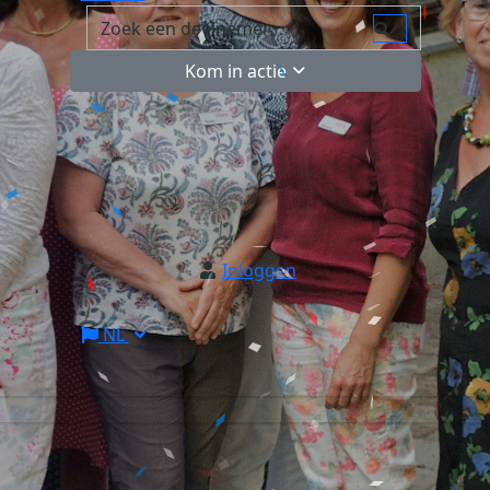
Kom in actie
Inloggen
NL