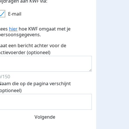
bijdragen aan KWF via:
E-mail
Lees
hier
hoe KWF omgaat met je
persoonsgegevens.
Laat een bericht achter voor de
actievoerder (optioneel)
0/150
Naam die op de pagina verschijnt
(optioneel)
Volgende