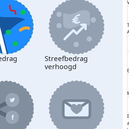
edrag
Streefbedrag
d
verhoogd