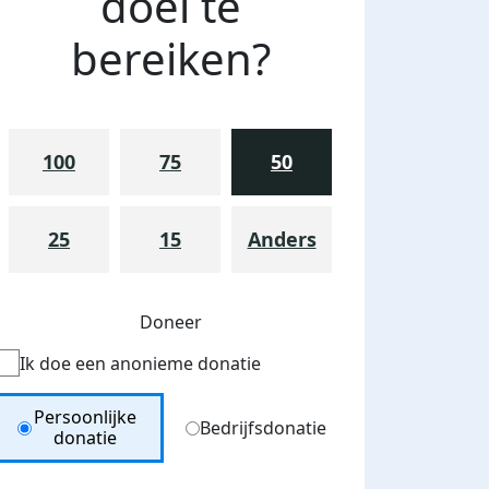
doel te
bereiken?
100
75
50
25
15
Anders
Doneer
Ik doe een anonieme donatie
Donation Type
Persoonlijke
Bedrijfsdonatie
donatie