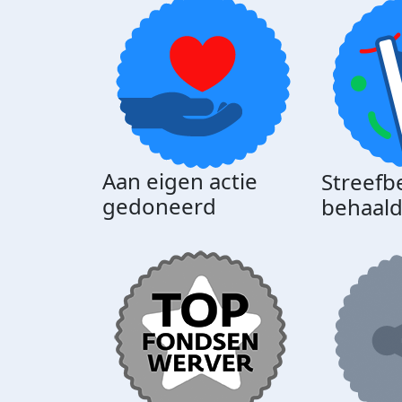
Aan eigen actie
Streefb
gedoneerd
behaal