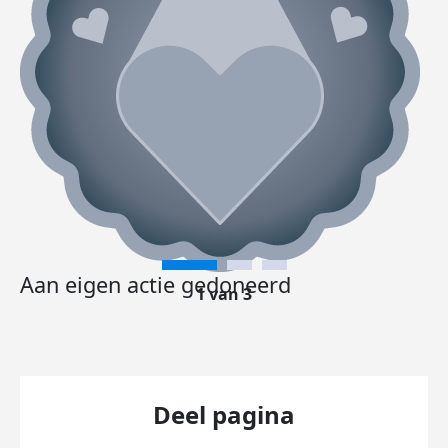
Aan eigen actie gedoneerd
1 van 3
Deel pagina