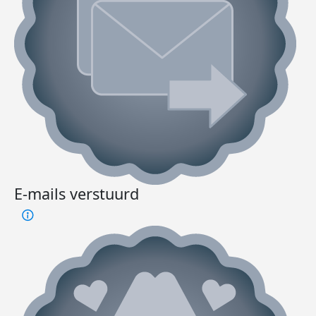
E-mails verstuurd