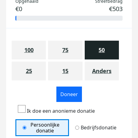
Opgehaald
Streefbedrag
€0
€503
100
75
50
25
15
Anders
Doneer
Ik doe een anonieme donatie
Persoonlijke
Bedrijfsdonatie
donatie