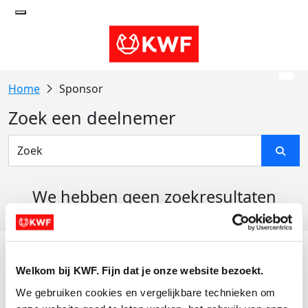
Sponsor
Zoek een deelnemer
We hebben geen zoekresultaten
gevonden
Acties
Welkom bij KWF. Fijn dat je onze website bezoekt.
Actiematerialen
We gebruiken cookies en vergelijkbare technieken om 
Evenementen