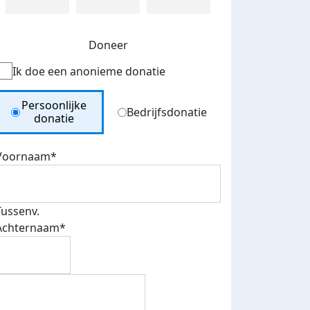
Doneer
Ik doe een anonieme donatie
Donation Type
Persoonlijke
Bedrijfsdonatie
donatie
Voornaam*
Tussenv.
Achternaam*