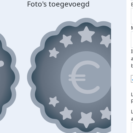
Foto's toegevoegd
Top 