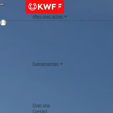
Alles over acties
Login
Evenementen
Over ons
Contact