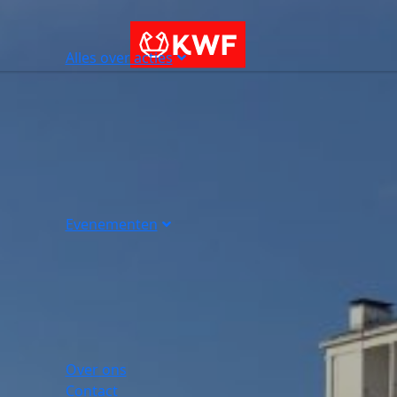
Alles over acties
Evenementen
Over ons
Contact