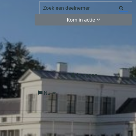
Kom in actie
Inloggen
NL