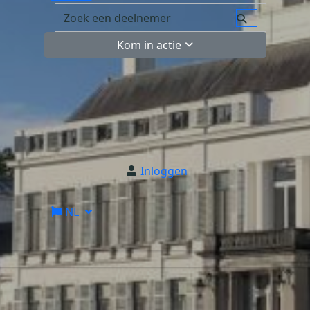
Kom in actie
Inloggen
NL