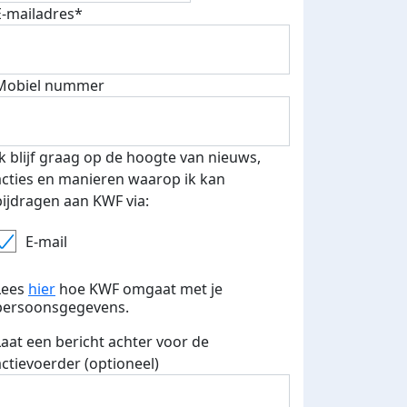
fondsenwerver
E-mails verstuurd
E-mailadres*
Mobiel nummer
Ik blijf graag op de hoogte van nieuws,
acties en manieren waarop ik kan
bijdragen aan KWF via:
E-mail
Lees
hier
hoe KWF omgaat met je
persoonsgegevens.
Laat een bericht achter voor de
actievoerder (optioneel)