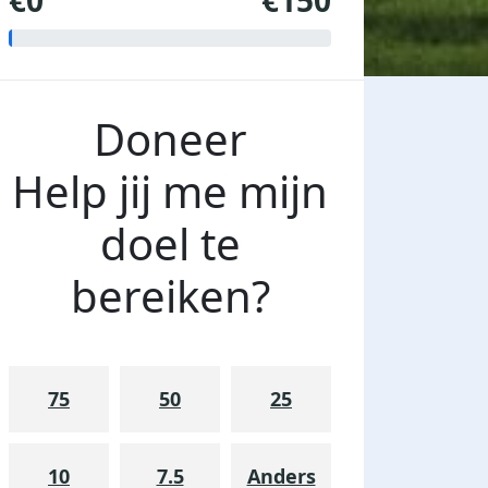
€0
€150
Doneer
Help jij me mijn
doel te
bereiken?
75
50
25
10
7.5
Anders