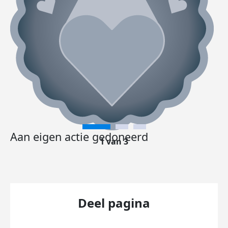
Aan eigen actie gedoneerd
1 van 3
Deel pagina