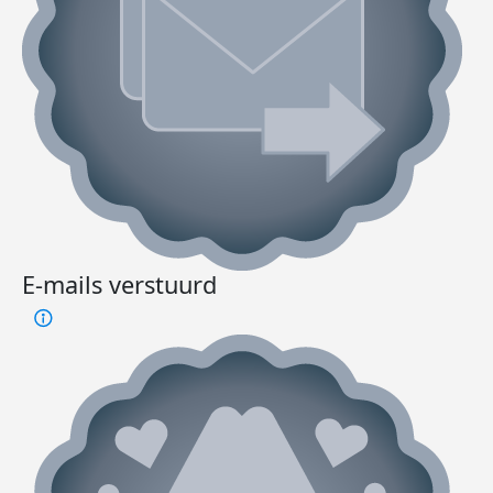
E-mails verstuurd