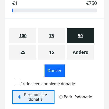
€1
€750
100
75
50
25
15
Anders
Doneer
Ik doe een anonieme donatie
Persoonlijke
Bedrijfsdonatie
donatie