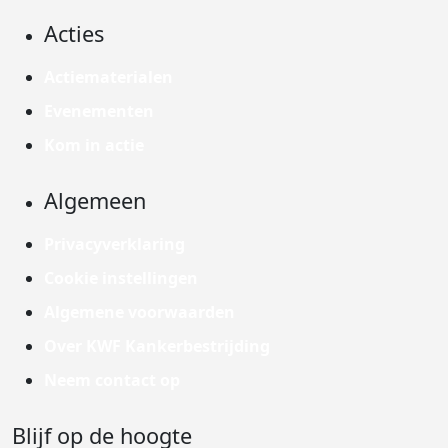
Acties
Actiematerialen
Evenementen
Kom in actie
Algemeen
Privacyverklaring
Cookie instellingen
Algemene voorwaarden
Over KWF Kankerbestrijding
Neem contact op
Blijf op de hoogte