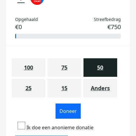
Opgehaald
Streefbedrag
€0
€750
100
75
50
25
15
Anders
Doneer
Ik doe een anonieme donatie