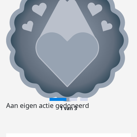
Aan eigen actie gedoneerd
1 van 3