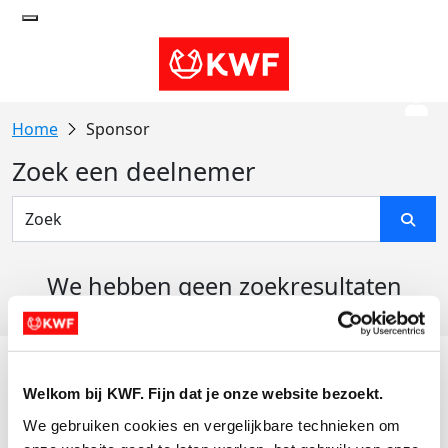
Sponsor
Zoek een deelnemer
We hebben geen zoekresultaten
gevonden
Acties
Welkom bij KWF. Fijn dat je onze website bezoekt.
Actiematerialen
We gebruiken cookies en vergelijkbare technieken om 
Evenementen