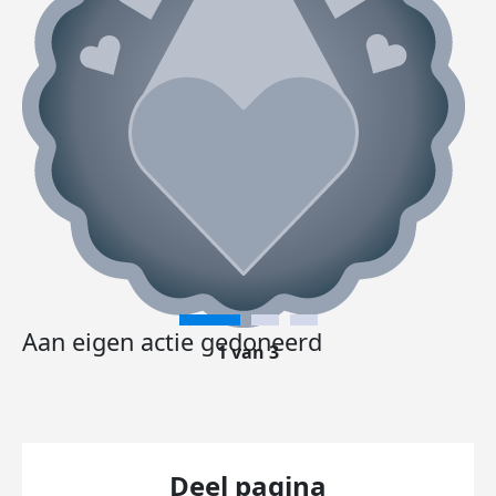
Aan eigen actie gedoneerd
1 van 3
Deel pagina