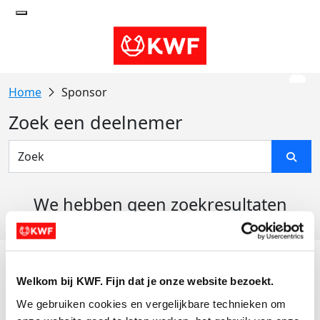
Sponsor
Zoek een deelnemer
We hebben geen zoekresultaten
gevonden
Acties
Welkom bij KWF. Fijn dat je onze website bezoekt.
Actiematerialen
We gebruiken cookies en vergelijkbare technieken om 
Evenementen