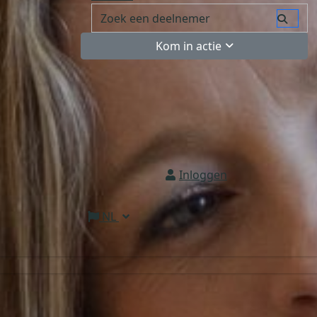
Kom in actie
Inloggen
NL