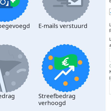
toegevoegd
E-mails verstuurd
edrag
Streefbedrag
d
verhoogd