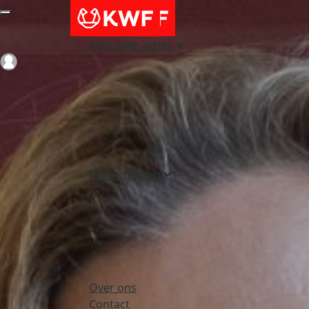
Alles over acties
Login
Evenementen
Over ons
Contact