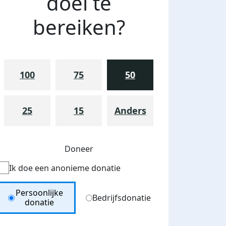
doel te
bereiken?
100
75
50
25
15
Anders
Doneer
Ik doe een anonieme donatie
Donation Type
Persoonlijke
Bedrijfsdonatie
donatie