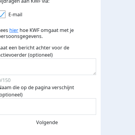
bijdragen aan KWF via:
E-mail
Lees
hier
hoe KWF omgaat met je
persoonsgegevens.
Laat een bericht achter voor de
actievoerder (optioneel)
0/150
Naam die op de pagina verschijnt
(optioneel)
Volgende