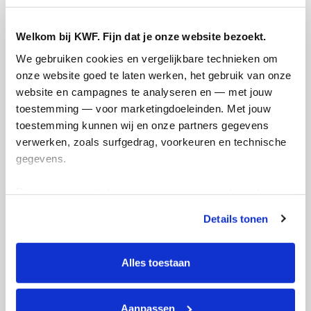
Welkom bij KWF. Fijn dat je onze website bezoekt.
We gebruiken cookies en vergelijkbare technieken om 
onze website goed te laten werken, het gebruik van onze 
website en campagnes te analyseren en — met jouw 
Creditcard
toestemming — voor marketingdoeleinden. Met jouw 
toestemming kunnen wij en onze partners gegevens 
Referentie
verwerken, zoals surfgedrag, voorkeuren en technische 
gegevens.
Deze gegevens helpen ons om campagnes te meten, 
prestaties te verbeteren en relevante KWF-content te 
Details tonen
tonen. Je kunt je toestemming op elk moment wijzigen of 
intrekken via Cookie instellingen onderaan de pagina. De 
lijst met cookies is te vinden in het tabblad “details”.
Ik wil bijdragen aan de transactiekosten
Alles toestaan
en betaal €0.75 extra.
Doneer nu
Aanpassen