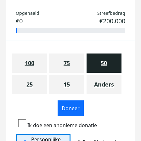
Opgehaald
Streefbedrag
€0
€200.000
100
75
50
25
15
Anders
Doneer
Ik doe een anonieme donatie
Persoonlijke