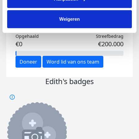
Weigeren
Opgehaald
Streefbedrag
€0
€200.000
Doneer
Word lid van ons team
Edith's badges