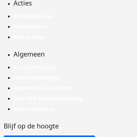
Acties
Actiematerialen
Evenementen
Kom in actie
Algemeen
Privacyverklaring
Cookie instellingen
Algemene voorwaarden
Over KWF Kankerbestrijding
Neem contact op
Blijf op de hoogte