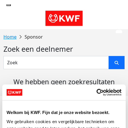
Sponsor
Zoek een deelnemer
We hebben geen zoekresultaten
gevonden
Acties
Welkom bij KWF. Fijn dat je onze website bezoekt.
Actiematerialen
We gebruiken cookies en vergelijkbare technieken om 
Evenementen