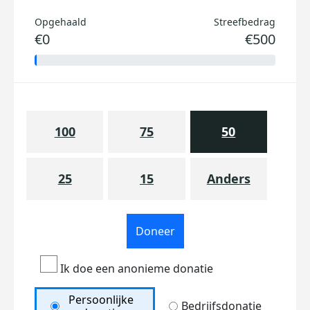
Opgehaald
Streefbedrag
€0
€500
100
75
50
25
15
Anders
Doneer
Ik doe een anonieme donatie
Persoonlijke
Bedrijfsdonatie