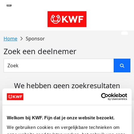
Sponsor
Zoek een deelnemer
We hebben geen zoekresultaten
gevonden
Acties
Welkom bij KWF. Fijn dat je onze website bezoekt.
Actiematerialen
We gebruiken cookies en vergelijkbare technieken om 
Evenementen