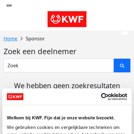
Sponsor
Zoek een deelnemer
We hebben geen zoekresultaten
gevonden
Acties
Welkom bij KWF. Fijn dat je onze website bezoekt.
Actiematerialen
We gebruiken cookies en vergelijkbare technieken om 
Evenementen