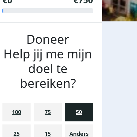
€0
€750
Doneer
Help jij me mijn
doel te
bereiken?
100
75
50
25
15
Anders