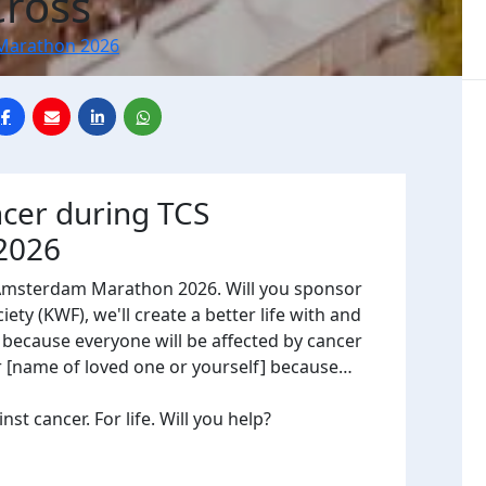
Cross
Marathon 2026
ncer during TCS
2026
 Amsterdam Marathon 2026. Will you sponsor
ty (KWF), we'll create a better life with and
, because everyone will be affected by cancer
or [name of loved one or yourself] because…
t cancer. For life. Will you help?