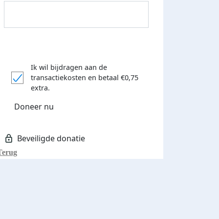
Ik wil bijdragen aan de
transactiekosten
en betaal €0,75
Donateurs bedankt
extra.
Doneer nu
Terug