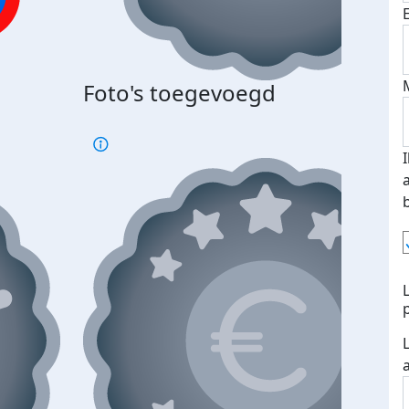
Foto's toegevoegd
€500
verd