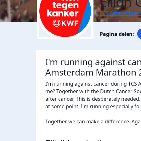
Eilidh 
TCS Amsterdam 
I'm running against ca
Amsterdam Marathon 
I'm running against cancer during TCS
me? Together with the Dutch Cancer Socie
after cancer. This is desperately needed
at some point. I'm running especially f
Together we can make a difference. Agains