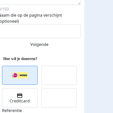
0/150
Naam die op de pagina verschijnt
(optioneel)
Streefbedrag verhoogd
Volgende
Creditcard
Referentie