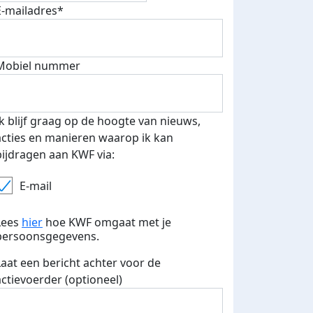
E-mailadres*
Mobiel nummer
 euro opgehaald: t-shirt
E-mails verstuurd
iend
Ik blijf graag op de hoogte van nieuws,
acties en manieren waarop ik kan
bijdragen aan KWF via:
E-mail
Lees
hier
hoe KWF omgaat met je
persoonsgegevens.
Laat een bericht achter voor de
actievoerder (optioneel)