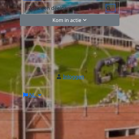
Kom in actie
Inloggen
NL