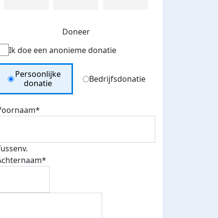
Doneer
Ik doe een anonieme donatie
Donation Type
Persoonlijke
Bedrijfsdonatie
donatie
Voornaam*
Tussenv.
Achternaam*