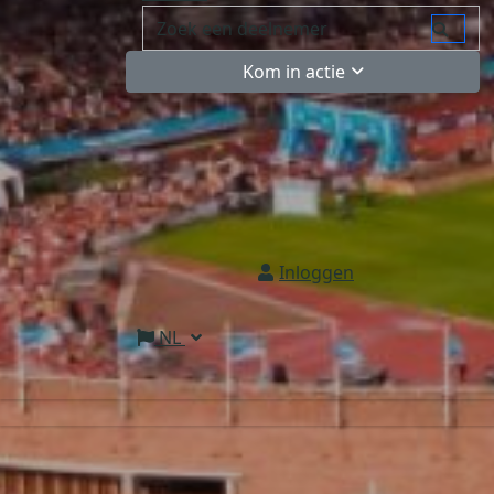
Kom in actie
Inloggen
NL