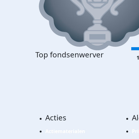
Top fondsenwerver
1
Acties
A
Actiematerialen
Pr