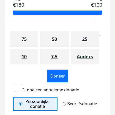
€180
€100
75
50
25
10
7.5
Anders
Doneer
Ik doe een anonieme donatie
Persoonlijke
Bedrijfsdonatie
donatie