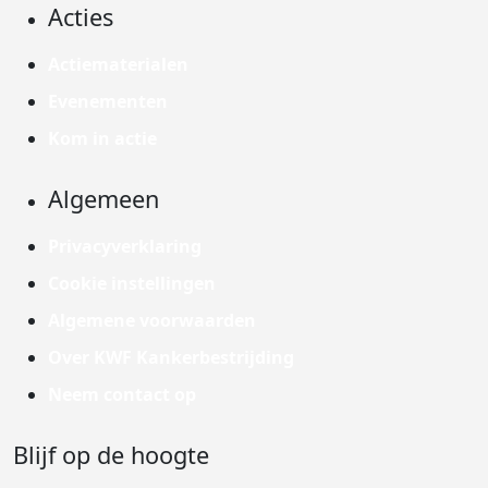
Acties
Actiematerialen
Evenementen
Kom in actie
Algemeen
Privacyverklaring
Cookie instellingen
Algemene voorwaarden
Over KWF Kankerbestrijding
Neem contact op
Blijf op de hoogte