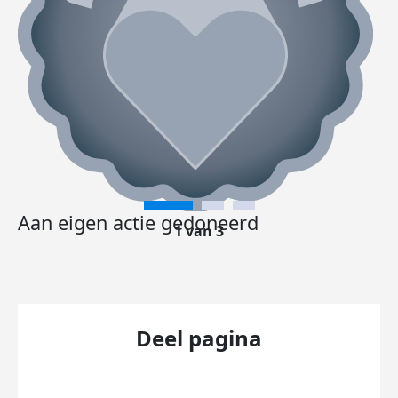
Aan eigen actie gedoneerd
1 van 3
Deel pagina