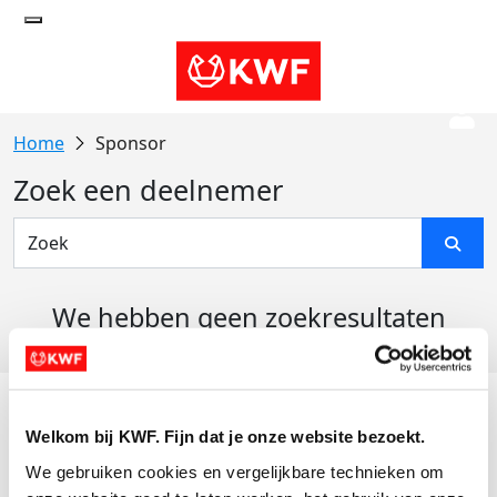
Sponsor
Zoek een deelnemer
We hebben geen zoekresultaten
gevonden
Acties
Welkom bij KWF. Fijn dat je onze website bezoekt.
Actiematerialen
We gebruiken cookies en vergelijkbare technieken om 
Evenementen