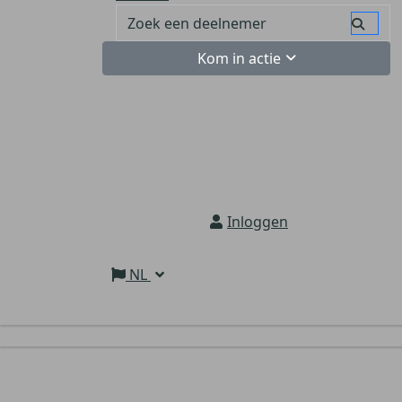
Kom in actie
Inloggen
NL