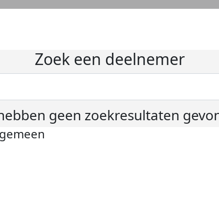
Zoek een deelnemer
hebben geen zoekresultaten gevo
lgemeen
ivacyverklaring
okie instellingen
gemene voorwaarden
er KWF Kankerbestrijding