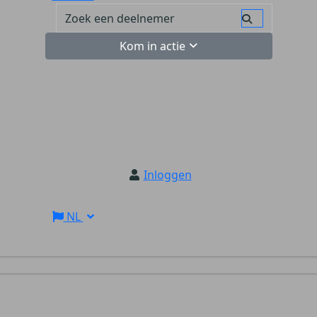
Kom in actie
Inloggen
NL