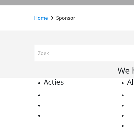
Sponsor
We 
Acties
A
Actiematerialen
Pr
Evenementen
Co
Kom in actie
Al
Ov