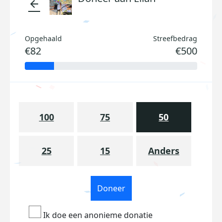
arrow_back
Opgehaald
Streefbedrag
€82
€500
100
75
50
25
15
Anders
Doneer
Ik doe een anonieme donatie