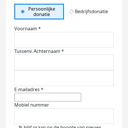
Persoonlijke
Bedrijfsdonatie
donatie
Voornaam *
Tussenv.
Achternaam *
E-mailadres *
Mobiel nummer
Ik blijf graag op de hoogte van nieuws,