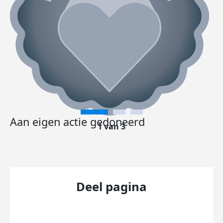
Aan eigen actie gedoneerd
1 van 3
Deel pagina