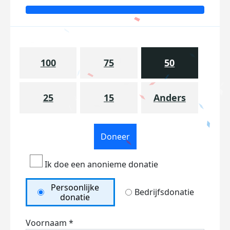
100
75
50
25
15
Anders
Doneer
Ik doe een anonieme donatie
Persoonlijke
Bedrijfsdonatie
donatie
Voornaam *