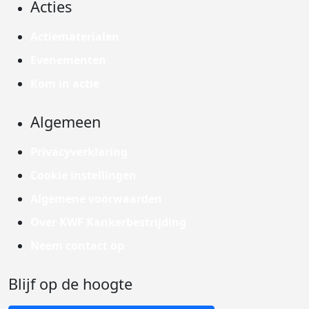
Acties
Actiematerialen
Evenementen
Kom in actie
Algemeen
Privacyverklaring
Cookie instellingen
Algemene voorwaarden
Over KWF Kankerbestrijding
Neem contact op
Blijf op de hoogte