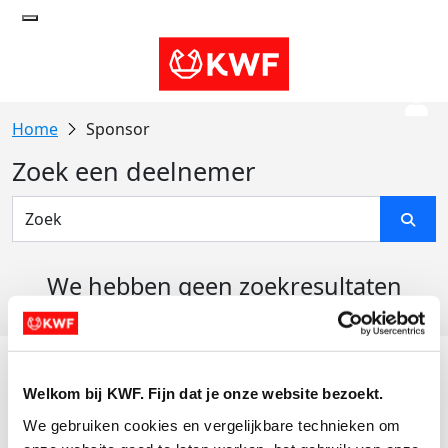
Sponsor
Zoek een deelnemer
We hebben geen zoekresultaten
gevonden
Acties
Welkom bij KWF. Fijn dat je onze website bezoekt.
Actiematerialen
We gebruiken cookies en vergelijkbare technieken om 
Evenementen