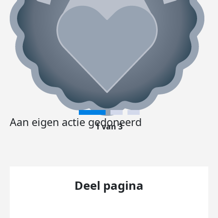
Aan eigen actie gedoneerd
1 van 3
Deel pagina