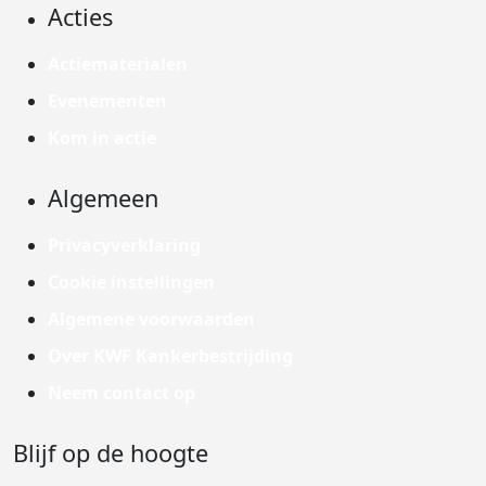
Acties
Actiematerialen
Evenementen
Kom in actie
Algemeen
Privacyverklaring
Cookie instellingen
Algemene voorwaarden
Over KWF Kankerbestrijding
Neem contact op
Blijf op de hoogte