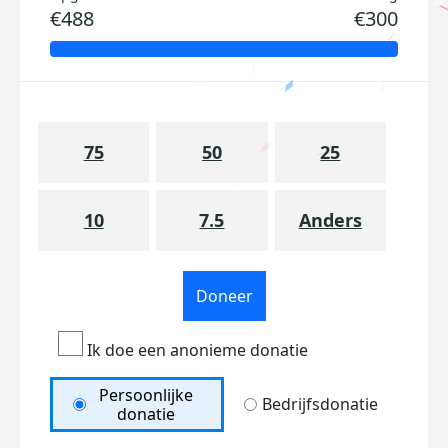
€488
€300
75
50
25
10
7.5
Anders
Doneer
Ik doe een anonieme donatie
Persoonlijke
Bedrijfsdonatie
donatie