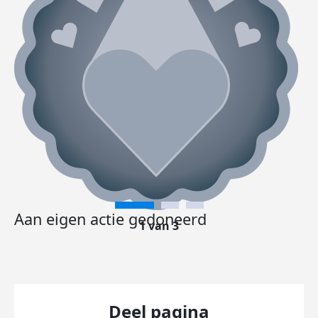
Aan eigen actie gedoneerd
1 van 3
Deel pagina