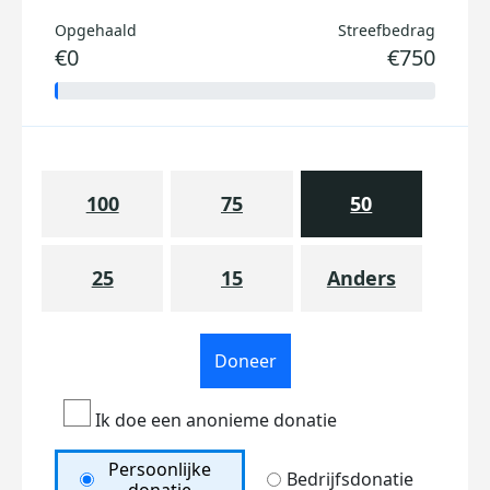
Opgehaald
Streefbedrag
€0
€750
100
75
50
25
15
Anders
Doneer
Ik doe een anonieme donatie
Persoonlijke
Bedrijfsdonatie
donatie